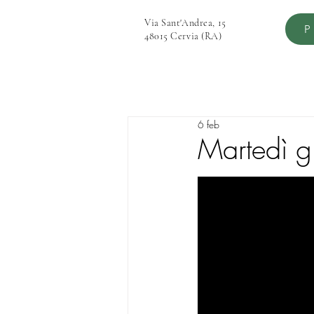
Via Sant'Andrea, 15
P
48015 Cervia (RA)
6 feb
Martedì g