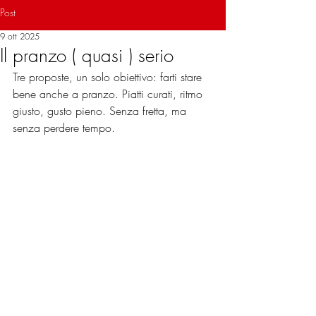
Post
Esperienze
9 ott 2025
Il pranzo ( quasi ) serio
Tre proposte, un solo obiettivo: farti stare 
bene anche a pranzo. Piatti curati, ritmo 
giusto, gusto pieno. Senza fretta, ma 
senza perdere tempo.
PRENOTA