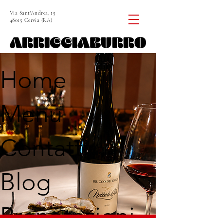
Via Sant'Andrea, 15
48015 Cervia (RA)
Home
Menu
Contatti
Blog
Prenotazioni