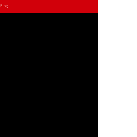
Blog
Esperienze
PRENOTA