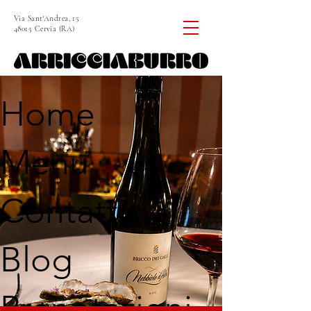
Via Sant'Andrea, 15
48015 Cervia (RA)
Home
Menu
Contatti
Blog
Prenotazioni